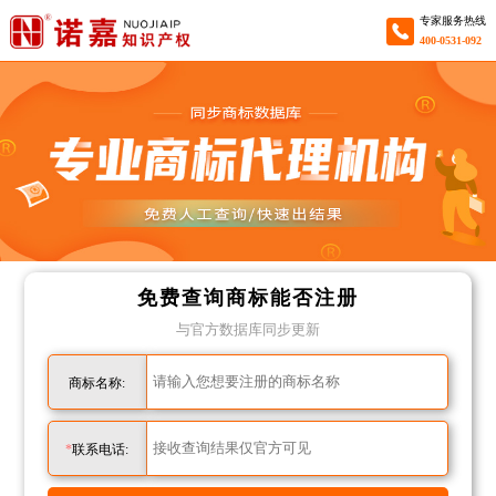
专家服务热线
400-0531-092
免费查询商标能否注册
与官方数据库同步更新
商标名称:
151****5212
成功查询
第****发
商标
*
联系电话:
133****6511
成功查询
三****染
商标