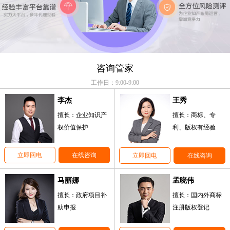
咨询管家
工作日：9:00-9:00
李杰
王秀
擅长：企业知识产
擅长：商标、专
权价值保护
利、版权有经验
立即回电
在线咨询
立即回电
在线咨询
马丽娜
孟晓伟
擅长：政府项目补
擅长：国内外商标
助申报
注册版权登记