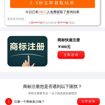
138****8598
成功查询
多****鸿
商标
177****0585
成功查询
头****的
商标
今日已有
28611
人免费获取了查询结果
最新查询结果：
139****7812
成功查询
节****规
商标
176****6851
151****5212
成功查询
成功查询
发****让
第****发
商标
商标
133****6511
成功查询
三****染
商标
商标快速注册
￥800元
138****8598
成功查询
多****鸿
商标
立即咨询
177****0585
成功查询
头****的
商标
139****7812
成功查询
节****规
商标
176****6851
成功查询
发****让
商标
商标注册您是否遇到以下困扰？
商标注册要专业 一点小疏忽就会被驳回
1
立即咨询
注册一个商标多少钱？