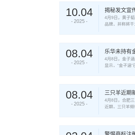
10.04
揭秘发文宣
商品服务
4月9日，黄子
- 2025 -
品牌，并称将于
“YKYB时尚旗
08.04
乐华未持有
4月8日，金子
- 2025 -
显示，“金子涵
市某
08.04
三只羊近期
4月8日，合肥
- 2025 -
近期，三只羊频
足额缴
警惕商标注