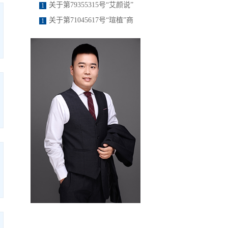
定
准予注册的决定
关于第79355315号“艾颜说”
1
商标驳回复审决定书
关于第71045617号“瑄植”商
1
标驳回复审决定书