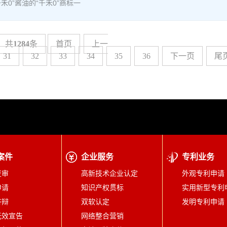
禾0”酱油的“千禾0”商标一
共
1284
条
首页
上一
31
32
33
34
35
36
下一页
尾
案件
企业服务
专利业务
复审
高新技术企业认定
外观专利申请
申请
知识产权贯标
实用新型专利
答辩
双软认定
发明专利申请
无效宣告
网络整合营销