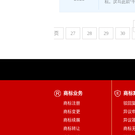
标。这与此前“千
页
27
28
29
30
商标业务
商标
商标注册
驳回
商标变更
异议
商标续展
异议
商标转让
商标