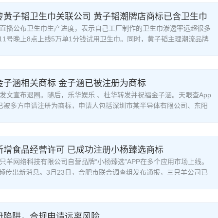
传黄子韬卫生巾关联公司 黄子韬潮牌店商标已含卫生巾
韬直播公布卫生巾生产进度，表示自己工厂制作的卫生巾渗透率远超很多
11号晚上8点上线5万单1分钱试用卫生巾。同时，黄子韬主理潮流品牌
金子涵相关商标 金子涵已被注册为商标
涵发文宣布退圈。随后，乐华娱乐 、杜华转发并祝福金子涵。天眼查App
”已被多方申请注册为商标，申请人包括深圳市某半导体有限公司、东阳
新增食品经营许可 已成功注册小杨臻选商标
三只羊网络科技有限公司自营品牌“小杨臻选”APP在多个应用市场上线。
频传出新消息。3月23日，合肥市联合调查组发布通报，三只羊公司已
册陷阱，合规申请远离风险