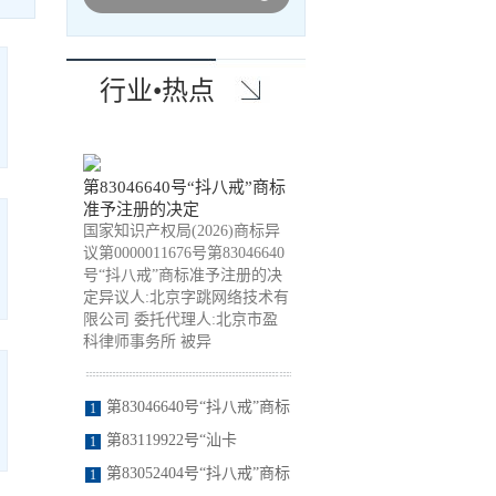
行业•热点
第83046640号“抖八戒”商标
准予注册的决定
国家知识产权局(2026)商标异
议第0000011676号第83046640
号“抖八戒”商标准予注册的决
定异议人:北京字跳网络技术有
限公司 委托代理人:北京市盈
科律师事务所 被异
第83046640号“抖八戒”商标
1
准予注册的决定
第83119922号“汕卡
1
SHANKA”商标准予注册的决
第83052404号“抖八戒”商标
1