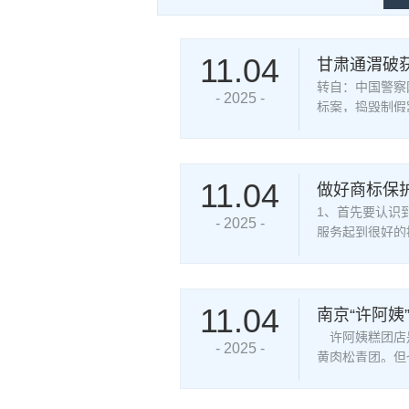
11.04
甘肃通渭破获
转自：中国警察
- 2025 -
标案，捣毁制假
价值1000余万
11.04
做好商标保护
1、首先要认识
- 2025 -
服务起到很好的
权。对商标的保
11.04
南京“许阿姨
许阿姨糕团店是
- 2025 -
黄肉松青团。但
秦淮区人民法院