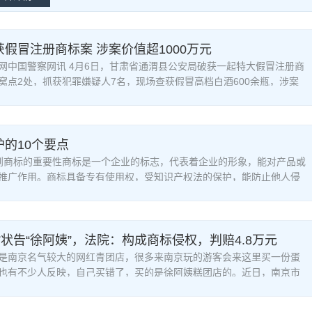
假冒注册商标案 涉案价值超1000万元
网中国警察网讯 4月6日，甘肃省通渭县公安局破获一起特大假冒注册商
窝点2处，抓获犯罪嫌疑人7名，现场查获假冒高档白酒600余瓶，涉案
元，有力维
的10个要点
到商标的重要性商标是一个企业的标志，代表着企业的形象，能对产品或
推广作用。商标具备专有使用权，受知识产权法的保护，能防止他人侵
”状告“徐阿姨”，法院：构成商标侵权，判赔4.8万元
南京名气较大的网红青团店，很多来南京玩的游客会来这里买一份蛋
也有不少人反映，自己买错了，买的是徐阿姨糕团店的。近日，南京市
审