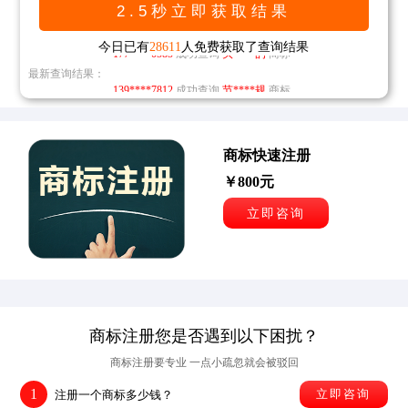
138****8598
成功查询
多****鸿
商标
177****0585
成功查询
头****的
商标
今日已有
28611
人免费获取了查询结果
最新查询结果：
139****7812
成功查询
节****规
商标
176****6851
151****5212
成功查询
成功查询
发****让
第****发
商标
商标
133****6511
成功查询
三****染
商标
商标快速注册
￥800元
138****8598
成功查询
多****鸿
商标
立即咨询
177****0585
成功查询
头****的
商标
139****7812
成功查询
节****规
商标
176****6851
成功查询
发****让
商标
商标注册您是否遇到以下困扰？
商标注册要专业 一点小疏忽就会被驳回
1
立即咨询
注册一个商标多少钱？