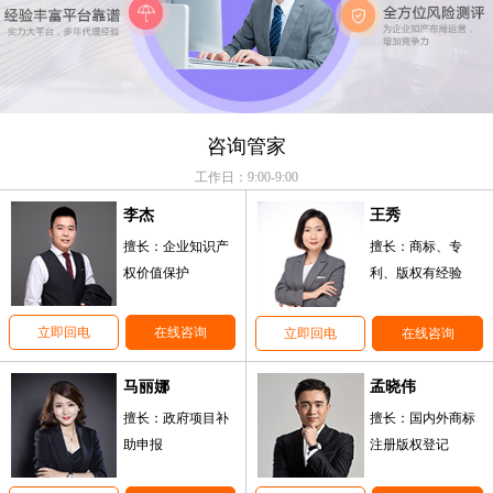
咨询管家
工作日：9:00-9:00
李杰
王秀
擅长：企业知识产
擅长：商标、专
权价值保护
利、版权有经验
立即回电
在线咨询
立即回电
在线咨询
马丽娜
孟晓伟
擅长：政府项目补
擅长：国内外商标
助申报
注册版权登记