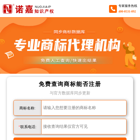
专家服务热线
400-0531-092
免费查询商标能否注册
与官方数据库同步更新
商标名称:
151****5212
成功查询
第****发
商标
*
联系电话:
133****6511
成功查询
三****染
商标