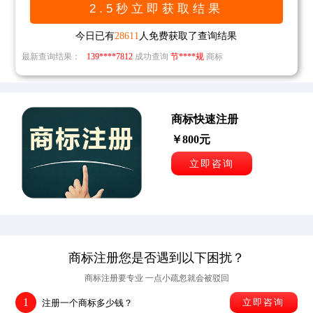
138****8598
成功查询
多****鸿
商标
177****0585
成功查询
头****的
商标
今日已有
28611
人免费获取了查询结果
最新查询结果：
139****7812
成功查询
节****规
商标
151****5212
176****6851
成功查询
成功查询
第****发
发****让
商标
商标
133****6511
成功查询
三****染
商标
商标快速注册
￥800元
138****8598
成功查询
多****鸿
商标
立即咨询
177****0585
成功查询
头****的
商标
139****7812
成功查询
节****规
商标
176****6851
成功查询
发****让
商标
商标注册您是否遇到以下困扰？
商标注册要专业 一点小疏忽就会被驳回
1
立即咨询
注册一个商标多少钱？