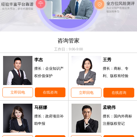
咨询管家
工作日：9:00-9:00
李杰
王秀
擅长：企业知识产
擅长：商标、专
权价值保护
利、版权有经验
立即回电
在线咨询
立即回电
在线咨询
马丽娜
孟晓伟
擅长：政府项目补
擅长：国内外商标
助申报
注册版权登记