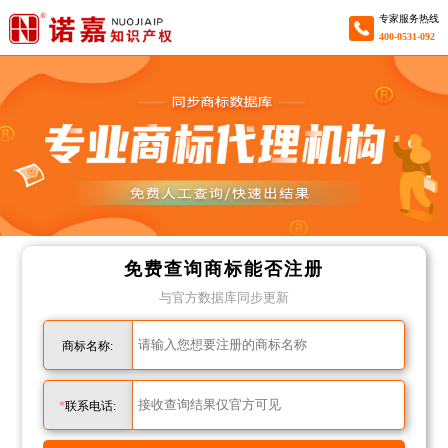
专家服务热线
400-0531-092
免费查询商标能否注册
与官方数据库同步更新
商标名称:
151****5212
成功查询
第****发
商标
*
联系电话:
133****6511
成功查询
三****染
商标